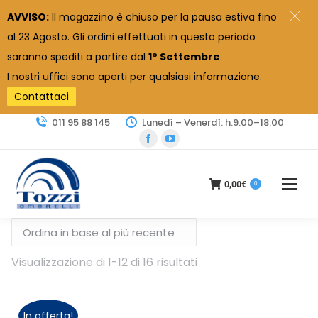
AVVISO:
Il magazzino è chiuso per la pausa estiva fino
al 23 Agosto. Gli ordini effettuati in questo periodo
saranno spediti a partire dal
1° Settembre
.
I nostri uffici sono aperti per qualsiasi informazione.
Contattaci
011 95 88 145
Lunedì – Venerdì: h.9.00–18.00
Facebook
YouTube
page
page
opens
opens
0,00
€
0
in
in
new
new
window
window
Ordina
Visualizzazione di 1-12 di 16 risultati
in
base
al
In offerta!