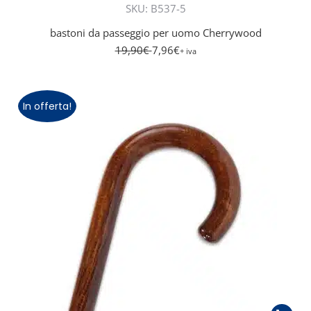
SKU: B537-5
bastoni da passeggio per uomo Cherrywood
19,90
€
7,96
€
+ iva
In offerta!