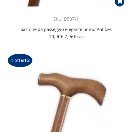
SKU: B537-1
bastone da passeggio elegante uomo Antibes
19,90
€
7,96
€
+ iva
In offerta!