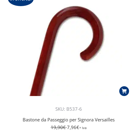
più
recente
SKU: B537-6
Bastone da Passeggio per Signora Versailles
19,90
€
7,96
€
+ iva