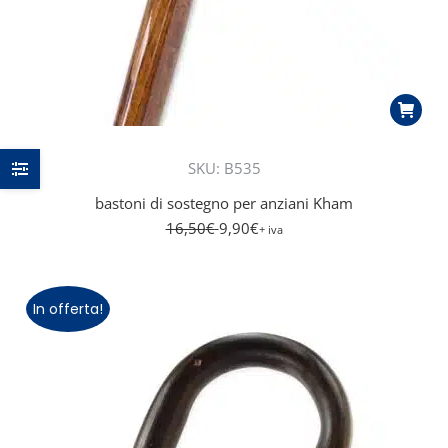
SKU: B535
bastoni di sostegno per anziani Kham
16,50
€
9,90
€
+ iva
In offerta!