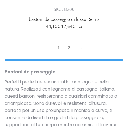
SKU: B200
bastoni da passeggio di lusso Reims
44,10
€
17,64
€
+ iva
1
2
→
Bastoni da passeggio
Perfetti per le tue escursioni in montagna e nella
natura. Realizzati con legname di castagno italiano,
questi bastoni resisteranno a qualsiasi camminata o
arrampicata. Sono durevoli e resistenti all’usura,
perfetti per un uso prolungato. Il manico a curva, ti
consente di divertirti e goderti la passeggiata,
supportano al tuo corpo mentre cammini attraverso