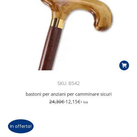
SKU: B542
bastoni per anziani per camminare sicuri
24,30
€
12,15
€
+ iva
In offerta!