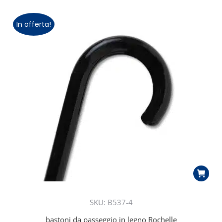
In offerta!
SKU: B537-4
bastoni da passeggio in legno Rochelle