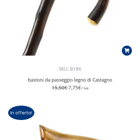
SKU: B186
bastoni da passeggio legno di Castagno
15,50
€
7,75
€
+ iva
In offerta!