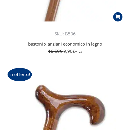
SKU: B536
bastoni x anziani economico in legno
16,50
€
9,90
€
+ iva
In offerta!