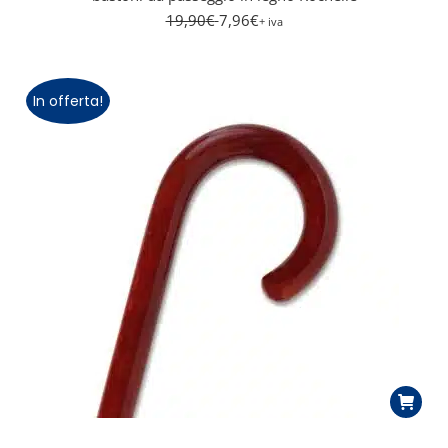
19,90
€
7,96
€
+ iva
In offerta!