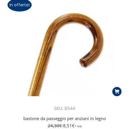
In offerta!
SKU: B544
bastone da passeggio per anziani in legno
24,30
€
8,51
€
+ iva