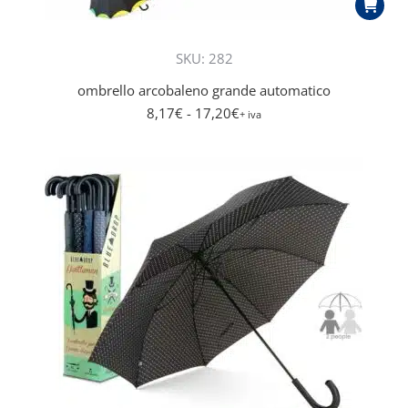
SKU: 282
ombrello arcobaleno grande automatico
8,17
€
- 17,20
€
+ iva