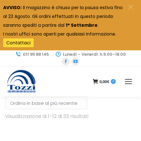
AVVISO:
Il magazzino è chiuso per la pausa estiva fino
al 23 Agosto. Gli ordini effettuati in questo periodo
saranno spediti a partire dal
1° Settembre
.
I nostri uffici sono aperti per qualsiasi informazione.
Contattaci
011 95 88 145
Lunedì – Venerdì: h.9.00–18.00
Facebook
YouTube
page
page
opens
opens
0,00
€
0
in
in
new
new
window
window
Ordina
Visualizzazione di 1-12 di 33 risultati
in
base
al