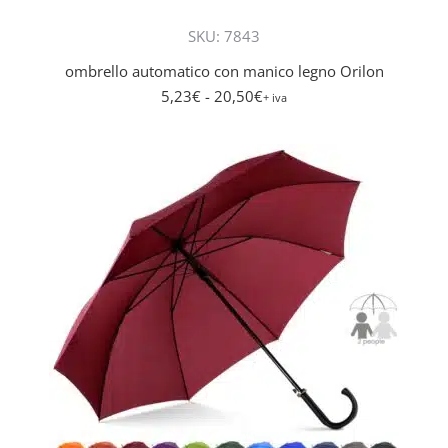
più
SKU: 7843
varianti
Le
ombrello automatico con manico legno Orilon
opzioni
5,23
€
- 20,50
€
+ iva
posson
essere
scelte
nella
pagina
del
prodot