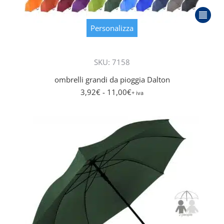
Questo
prodot
Personalizza
ha
più
SKU: 7158
varianti
Le
ombrelli grandi da pioggia Dalton
opzioni
3,92
€
- 11,00
€
+ iva
posson
essere
scelte
nella
pagina
del
prodot