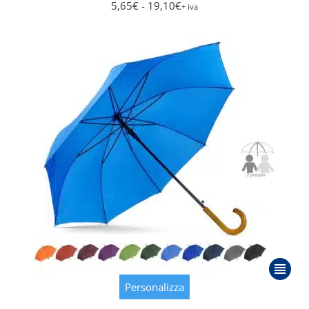
5,65
€
- 19,10
€
+ iva
posson
essere
scelte
nella
pagina
del
prodot
Questo
prodot
Personalizza
ha