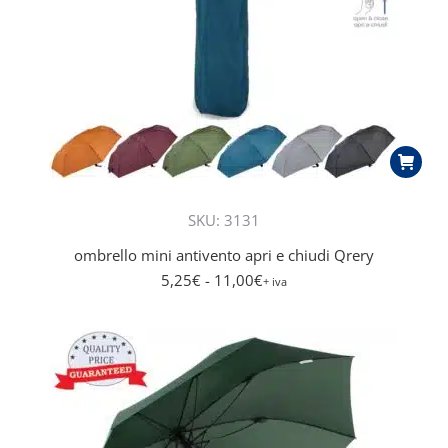
SKU: 3131
ombrello mini antivento apri e chiudi Qrery
5,25
€
- 11,00
€
+ iva