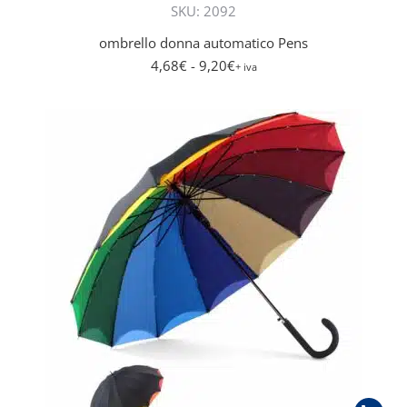
SKU: 2092
ombrello donna automatico Pens
4,68
€
- 9,20
€
+ iva