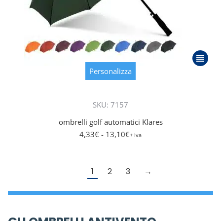
Questo
prodot
Personalizza
ha
più
SKU: 7157
varianti
Le
ombrelli golf automatici Klares
opzioni
4,33
€
- 13,10
€
+ iva
posson
essere
scelte
1
2
3
→
nella
pagina
del
prodot