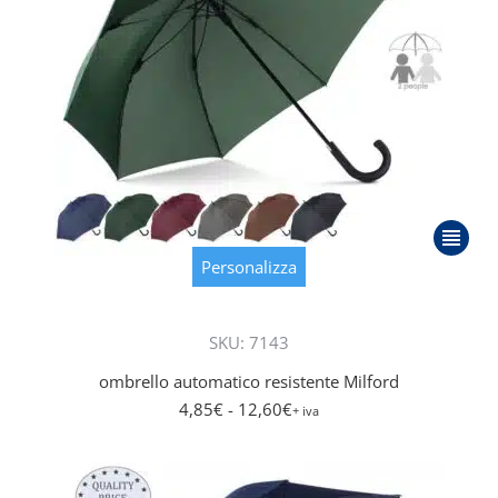
Questo
prodot
Personalizza
ha
più
SKU: 7143
varianti
Le
ombrello automatico resistente Milford
opzioni
4,85
€
- 12,60
€
+ iva
posson
essere
scelte