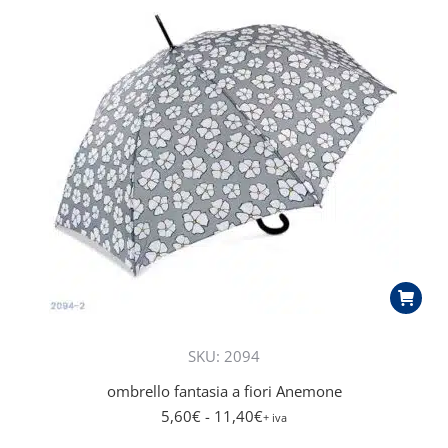
più
recente
SKU: 2094
ombrello fantasia a fiori Anemone
5,60
€
- 11,40
€
+ iva