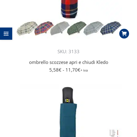
SKU: 3133
ombrello scozzese apri e chiudi Kledo
5,58
€
- 11,70
€
+ iva