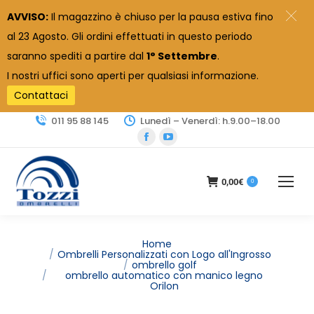
AVVISO:
Il magazzino è chiuso per la pausa estiva fino
al 23 Agosto. Gli ordini effettuati in questo periodo
saranno spediti a partire dal
1° Settembre
.
I nostri uffici sono aperti per qualsiasi informazione.
Contattaci
011 95 88 145
Lunedì – Venerdì: h.9.00–18.00
Facebook
YouTube
page
page
opens
opens
0,00
€
0
in
in
new
new
window
window
Tu sei qui:
Home
Ombrelli Personalizzati con Logo all'Ingrosso
ombrello golf
ombrello automatico con manico legno
Orilon