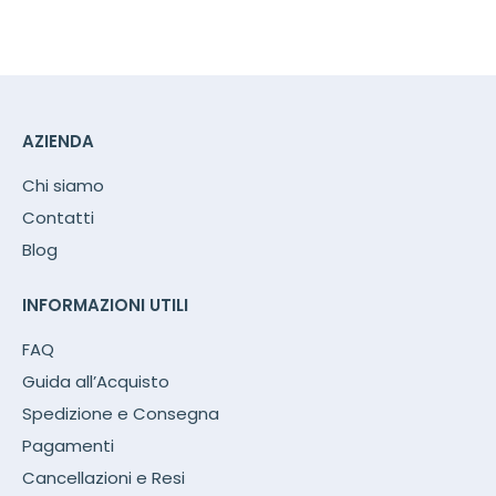
varianti.
Le
opzioni
possono
essere
AZIENDA
scelte
Chi siamo
nella
Contatti
pagina
del
Blog
prodotto
INFORMAZIONI UTILI
FAQ
Guida all’Acquisto
Spedizione e Consegna
Pagamenti
Cancellazioni e Resi