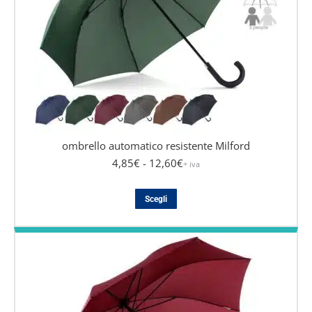
scelte
nella
pagina
del
prodotto
ombrello automatico resistente Milford
4,85
€
- 12,60
€
+ iva
Questo
Scegli
prodotto
ha
più
varianti.
Le
opzioni