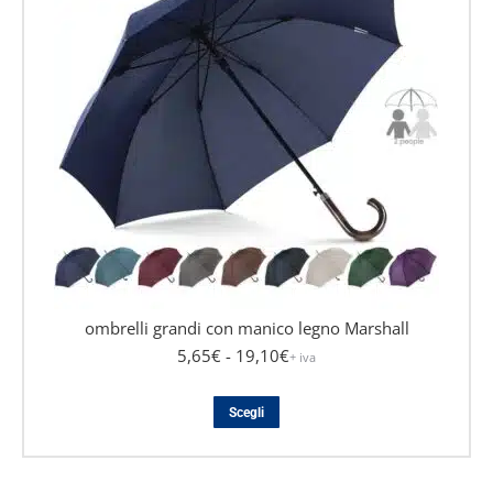
Le
opzioni
possono
essere
scelte
nella
pagina
del
prodotto
ombrelli grandi con manico legno Marshall
5,65
€
- 19,10
€
+ iva
Questo
Scegli
prodotto
ha
più