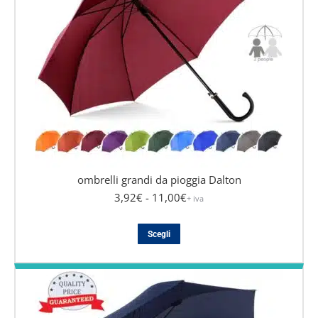
possono
essere
scelte
nella
pagina
del
prodotto
ombrelli grandi da pioggia Dalton
3,92
€
- 11,00
€
+ iva
Questo
Scegli
prodotto
ha
più
varianti.