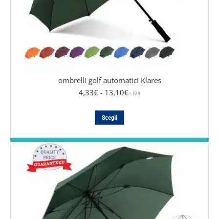
ombrelli golf automatici Klares
4,33
€
- 13,10
€
+ iva
Questo
Scegli
prodotto
ha
più
varianti.
Le
opzioni
possono
essere