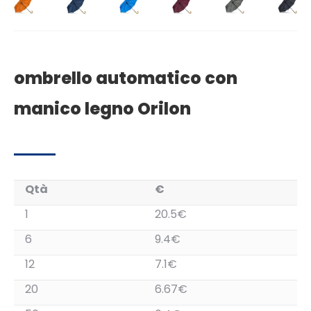
ombrello automatico con
manico legno Orilon
Qtà
€
1
20.5€
6
9.4€
12
7.1€
20
6.67€