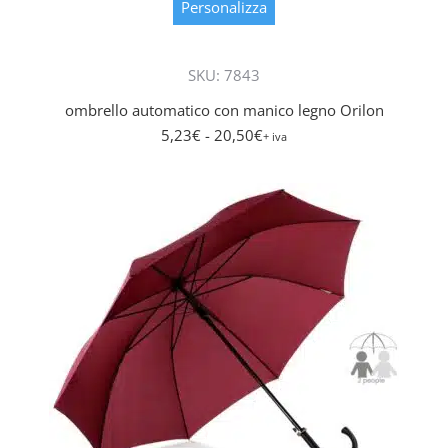
prodott
Personalizza
ha
più
SKU: 7843
varianti.
Le
ombrello automatico con manico legno Orilon
opzioni
5,23
€
- 20,50
€
+ iva
posson
essere
scelte
nella
pagina
del
prodott