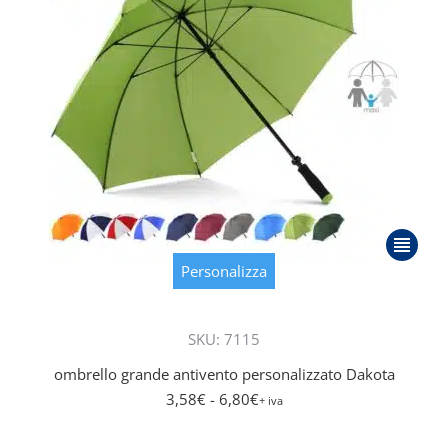
del
prodott
Questo
prodott
Personalizza
ha
più
SKU: 7115
varianti.
Le
ombrello grande antivento personalizzato Dakota
opzioni
3,58
€
- 6,80
€
+ iva
posson
essere