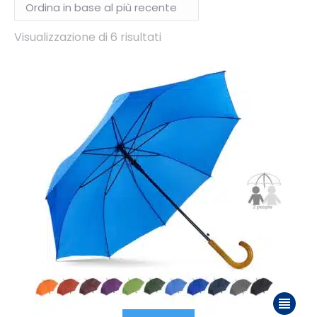
Ordina
Visualizzazione di 6 risultati
in
base
al
più
recente
Questo