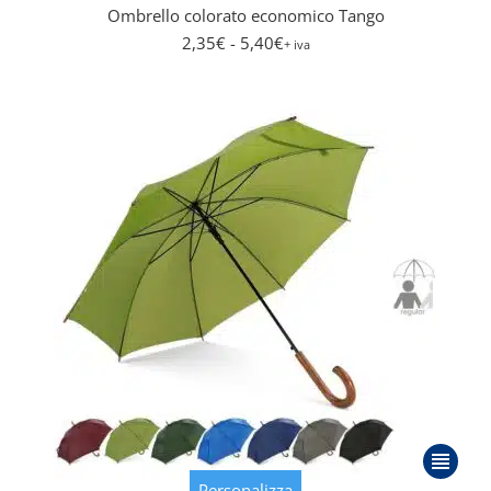
Le
Ombrello colorato economico Tango
opzioni
2,35
€
- 5,40
€
+ iva
posson
essere
scelte
nella
pagina
del
prodott
Questo
prodott
Personalizza