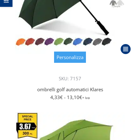
Questo
prodott
Personalizza
ha
più
SKU: 7157
varianti.
Le
ombrelli golf automatici Klares
opzioni
4,33
€
- 13,10
€
+ iva
posson
essere
scelte
nella
pagina