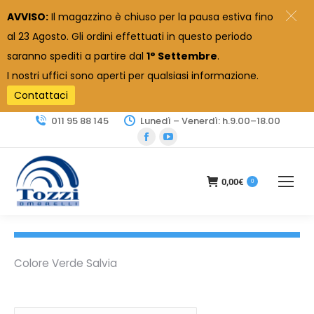
AVVISO:
Il magazzino è chiuso per la pausa estiva fino
al 23 Agosto. Gli ordini effettuati in questo periodo
saranno spediti a partire dal
1° Settembre
.
I nostri uffici sono aperti per qualsiasi informazione.
Contattaci
011 95 88 145
Lunedì – Venerdì: h.9.00–18.00
Facebook
YouTube
page
page
opens
opens
0,00
€
0
in
in
new
new
window
window
Colore Verde Salvia