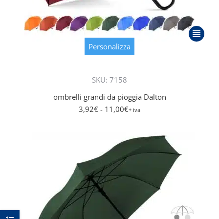
Questo
prodott
Personalizza
ha
più
SKU: 7158
varianti.
Le
ombrelli grandi da pioggia Dalton
opzioni
3,92
€
- 11,00
€
+ iva
posson
essere
scelte
nella
pagina
del
prodott