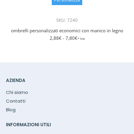
ha
più
SKU: 7240
varianti.
Le
ombrelli personalizzati economici con manico in legno
opzioni
2,88
€
- 7,80
€
+ iva
posson
essere
scelte
nella
pagina
del
AZIENDA
prodott
Chi siamo
Contatti
Blog
INFORMAZIONI UTILI