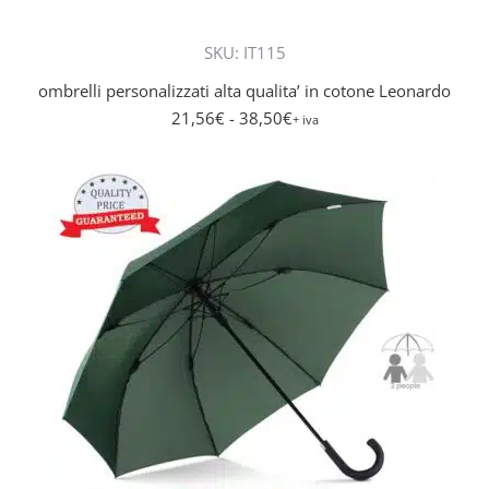
più
SKU: IT115
varianti
Le
ombrelli personalizzati alta qualita’ in cotone Leonardo
opzioni
21,56
€
- 38,50
€
+ iva
posson
essere
scelte
nella
pagina
del
prodot