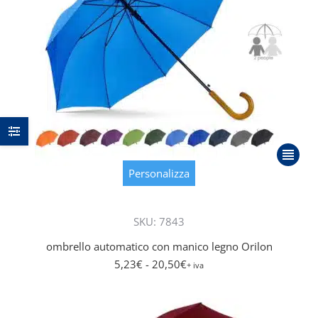
prodot
Questo
prodot
Personalizza
ha
più
SKU: 7843
varianti
Le
ombrello automatico con manico legno Orilon
opzioni
5,23
€
- 20,50
€
+ iva
posson
essere
scelte