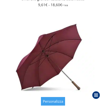
9,61
€
- 18,60
€
+ iva
Questo
prodot
Personalizza
ha