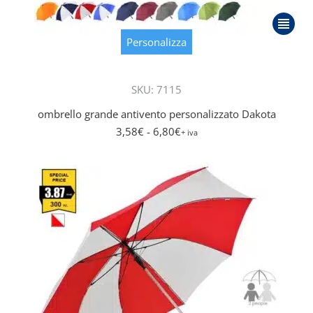
Questo
prodot
Personalizza
ha
più
SKU: 7115
varianti
Le
ombrello grande antivento personalizzato Dakota
opzioni
3,58
€
- 6,80
€
+ iva
posson
essere
scelte
nella
pagina
del
prodot