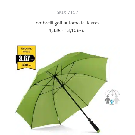
più
SKU: 7157
varianti
Le
ombrelli golf automatici Klares
opzioni
4,33
€
- 13,10
€
+ iva
posson
essere
scelte
nella
pagina
del
prodot