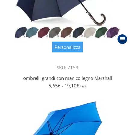
Questo
prodot
Personalizza
ha
più
SKU: 7153
varianti
Le
ombrelli grandi con manico legno Marshall
opzioni
5,65
€
- 19,10
€
+ iva
posson
essere
scelte
nella
pagina
del