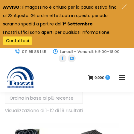
AVVISO:
Il magazzino è chiuso per la pausa estiva fino
al 23 Agosto. Gli ordini effettuati in questo periodo
saranno spediti a partire dal
1° Settembre
.
I nostri uffici sono aperti per qualsiasi informazione.
Contattaci
011 95 88 145
Lunedì – Venerdì: h.9.00–18.00
Facebook
YouTube
page
page
opens
opens
0,00
€
0
in
in
new
new
window
window
Ordina
Visualizzazione di 1-12 di 19 risultati
in
base
al