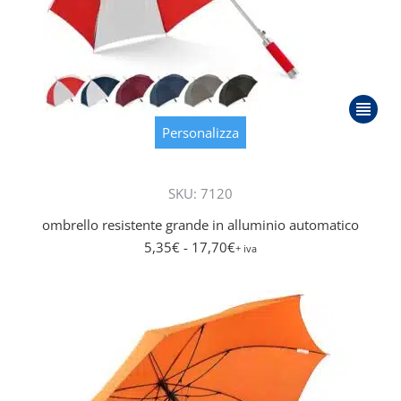
Questo
prodot
Personalizza
ha
più
SKU: 7120
varianti
Le
ombrello resistente grande in alluminio automatico
opzioni
5,35
€
- 17,70
€
+ iva
posson
essere
scelte
nella
pagina
del
prodot