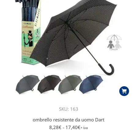
più
recente
SKU: 163
ombrello resistente da uomo Dart
8,28
€
- 17,40
€
+ iva