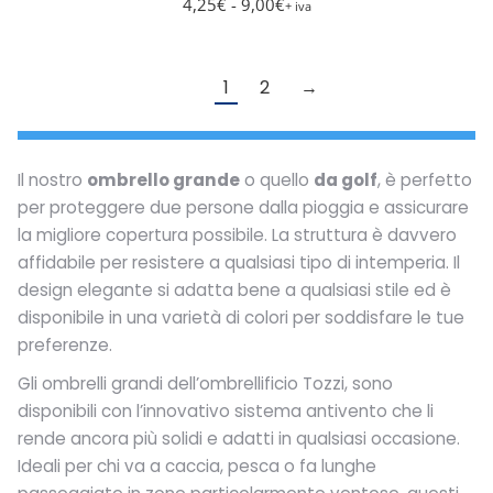
4,25
€
- 9,00
€
+ iva
posson
essere
scelte
1
2
→
nella
pagina
del
Il nostro
ombrello grande
o quello
da golf
, è perfetto
prodot
per proteggere due persone dalla pioggia e assicurare
la migliore copertura possibile. La struttura è davvero
affidabile per resistere a qualsiasi tipo di intemperia. Il
design elegante si adatta bene a qualsiasi stile ed è
disponibile in una varietà di colori per soddisfare le tue
preferenze.
Gli ombrelli grandi dell’ombrellificio Tozzi, sono
disponibili con l’innovativo sistema antivento che li
rende ancora più solidi e adatti in qualsiasi occasione.
Ideali per chi va a caccia, pesca o fa lunghe