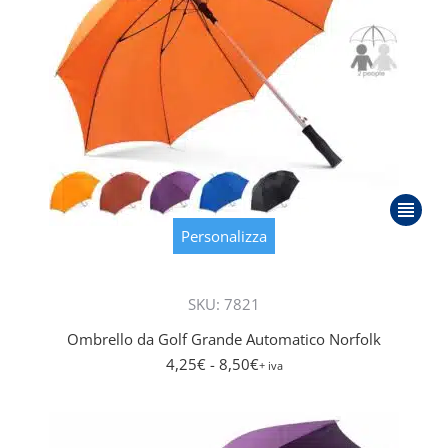
Questo
prodot
Personalizza
ha
più
SKU: 7821
varianti
Le
Ombrello da Golf Grande Automatico Norfolk
opzioni
4,25
€
- 8,50
€
+ iva
posson
essere
scelte