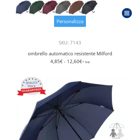
Questo
prodot
Personalizza
ha
più
SKU: 7143
varianti
Le
ombrello automatico resistente Milford
opzioni
4,85
€
- 12,60
€
+ iva
posson
essere
scelte
nella
pagina
del
prodot