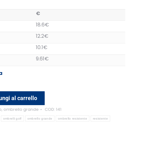
€
18.6€
12.2€
10.1€
9.61€
a
ngi al carrello
o
,
ombrello grande
COD:
141
ombrelli golf
ombrello grande
ombrello resistente
resistente