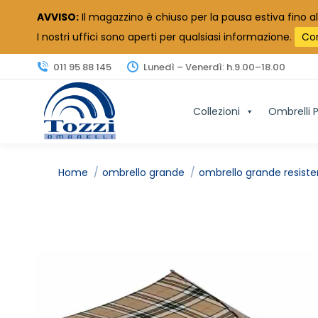
AVVISO:
Il magazzino è chiuso per la pausa estiva fino al
I nostri uffici sono aperti per qualsiasi informazione.
Co
011 95 88 145
Lunedì – Venerdì: h.9.00–18.00
Collezioni
Ombrelli P
Tu sei qui:
Home
ombrello grande
ombrello grande resist