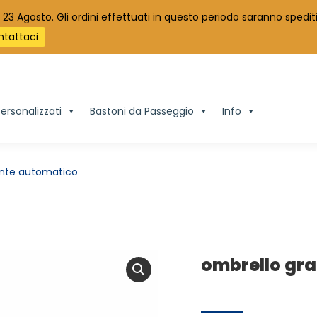
 23 Agosto. Gli ordini effettuati in questo periodo saranno spediti
ntattaci
ersonalizzati
Bastoni da Passeggio
Info
ente automatico
ombrello gra