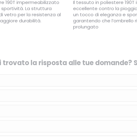
ere 190T impermeabilizzato
Il tessuto in poliestere 190
portività. La struttura
eccellente contro la piogg
di vetro per la resistenza al
un tocco di eleganza e sport
aggiore durabilità.
garantendo che l’ombrello 
prolungato
 trovato la risposta alle tue domande? S