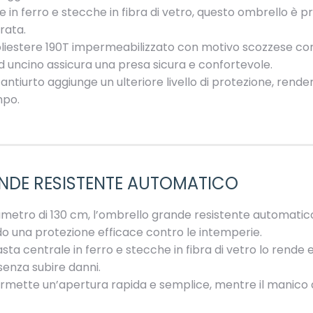
 in ferro e stecche in fibra di vetro, questo ombrello è pr
rata.
poliestere 190T impermeabilizzato con motivo scozzese con
 uncino assicura una presa sicura e confortevole.
a antiurto aggiunge un ulteriore livello di protezione, re
mpo.
NDE RESISTENTE AUTOMATICO
ametro di 130 cm, l’ombrello grande resistente automati
o una protezione efficace contro le intemperie.
asta centrale in ferro e stecche in fibra di vetro lo rend
senza subire danni.
ermette un’apertura rapida e semplice, mentre il manico 