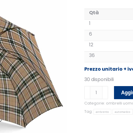
Qtà
1
6
12
36
Prezzo unitario + iv
30 disponibili
ombrello
Aggiu
grande
Categorie:
ombrelli uom
resistente
automatico
Tag:
antivento
automatico
quantità