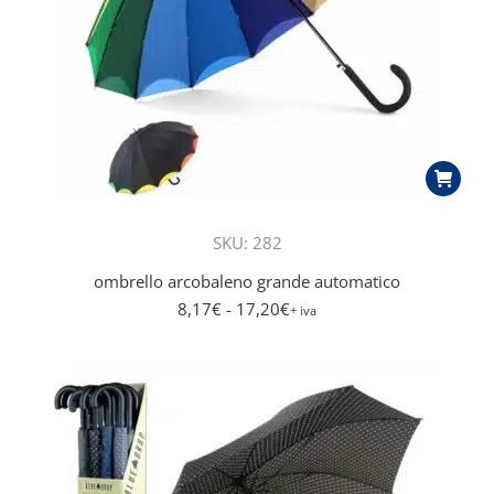
SKU: 282
ombrello arcobaleno grande automatico
8,17
€
- 17,20
€
+ iva