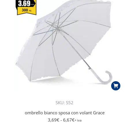
più
recente
SKU: S52
ombrello bianco sposa con volant Grace
3,69
€
- 6,67
€
+ iva