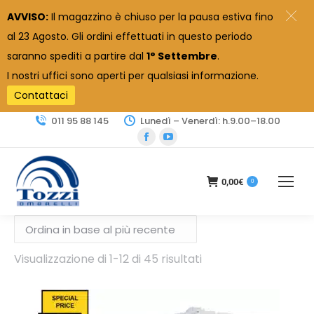
AVVISO:
Il magazzino è chiuso per la pausa estiva fino
al 23 Agosto. Gli ordini effettuati in questo periodo
saranno spediti a partire dal
1° Settembre
.
I nostri uffici sono aperti per qualsiasi informazione.
Contattaci
011 95 88 145
Lunedì – Venerdì: h.9.00–18.00
Facebook
YouTube
page
page
opens
opens
0,00
€
0
in
in
new
new
window
window
Ordina
Visualizzazione di 1-12 di 45 risultati
in
base
al