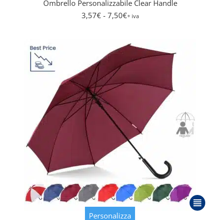
Ombrello Personalizzabile Clear Handle
opzioni
3,57
€
- 7,50
€
+ iva
posson
essere
scelte
nella
pagina
del
prodott
Questo
prodott
Personalizza