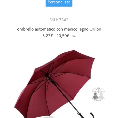
prodott
Personalizza
ha
più
SKU: 7843
varianti.
Le
ombrello automatico con manico legno Orilon
opzioni
5,23
€
- 20,50
€
+ iva
posson
essere
scelte
nella
pagina
del
prodott