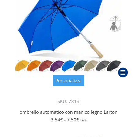
prodott
Questo
prodott
Personalizza
ha
più
SKU: 7813
varianti.
Le
ombrello automatico con manico legno Larton
opzioni
3,54
€
- 7,50
€
+ iva
posson
essere