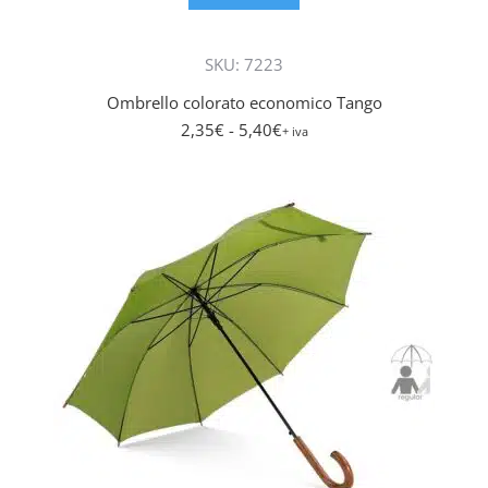
ha
più
SKU: 7223
varianti.
Le
Ombrello colorato economico Tango
opzioni
2,35
€
- 5,40
€
+ iva
posson
essere
scelte
nella
pagina
del
prodott