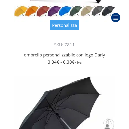
Questo
prodott
Personalizza
ha
più
SKU: 7811
varianti.
Le
ombrello personalizzabile con logo Darly
opzioni
3,34
€
- 6,30
€
+ iva
posson
essere
scelte
nella
pagina
del
prodott