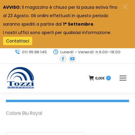
AVVISO:
Il magazzino è chiuso per la pausa estiva fino
al 23 Agosto. Gli ordini effettuati in questo periodo
saranno spediti a partire dal
1° Settembre
.
I nostri uffici sono aperti per qualsiasi informazione.
Contattaci
011 95 88 145
Lunedì – Venerdì: h.9.00–18.00
Facebook
YouTube
page
page
opens
opens
0,00
€
0
in
in
new
new
window
window
Colore Blu Royal