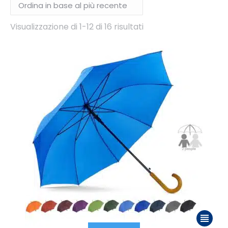
Ordina
Visualizzazione di 1-12 di 16 risultati
in
base
al
più
recente
Questo