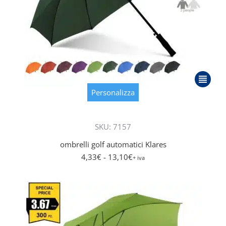
Questo
prodott
Personalizza
ha
più
SKU: 7157
varianti.
Le
ombrelli golf automatici Klares
opzioni
4,33
€
- 13,10
€
+ iva
posson
essere
scelte
nella
pagina