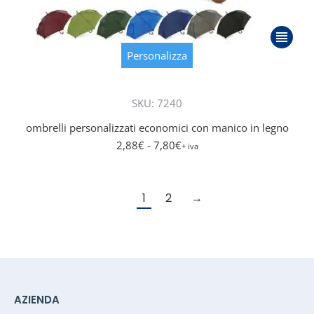
Questo
prodott
Personalizza
ha
più
SKU: 7240
varianti.
Le
ombrelli personalizzati economici con manico in legno
opzioni
2,88
€
- 7,80
€
+ iva
posson
essere
scelte
1
2
→
nella
pagina
del
prodott
AZIENDA