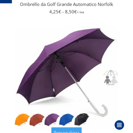
Le
Ombrello da Golf Grande Automatico Norfolk
opzioni
4,25
€
- 8,50
€
+ iva
posson
essere
scelte
nella
pagina
del
prodott
Questo
prodott
Personalizza