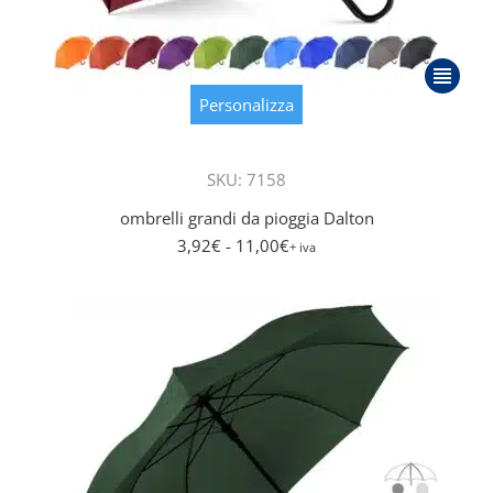
Questo
prodott
Personalizza
ha
più
SKU: 7158
varianti.
Le
ombrelli grandi da pioggia Dalton
opzioni
3,92
€
- 11,00
€
+ iva
posson
essere
scelte
nella
pagina
del
prodott