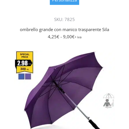
ha
più
SKU: 7825
varianti.
Le
ombrello grande con manico trasparente Sila
opzioni
4,25
€
- 9,00
€
+ iva
posson
essere
scelte
nella
pagina
del
prodott