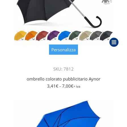
Questo
prodott
Personalizza
ha
più
SKU: 7812
varianti.
Le
ombrello colorato pubblicitario Aynor
opzioni
3,41
€
- 7,00
€
+ iva
posson
essere
scelte
nella
pagina
del