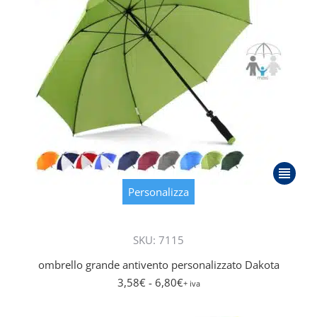
del
prodott
Questo
prodott
Personalizza
ha
più
SKU: 7115
varianti.
Le
ombrello grande antivento personalizzato Dakota
opzioni
3,58
€
- 6,80
€
+ iva
posson
essere