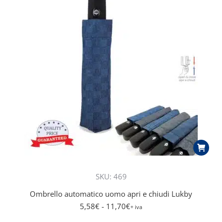
più
recente
SKU: 469
Ombrello automatico uomo apri e chiudi Lukby
5,58
€
- 11,70
€
+ iva