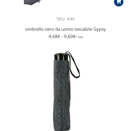
SKU: 446
ombrello nero da uomo tascabile Gypsy
4,68
€
- 9,60
€
+ iva