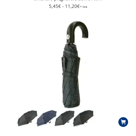
5,45
€
- 11,20
€
+ iva