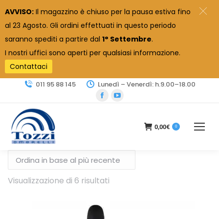
AVVISO:
Il magazzino è chiuso per la pausa estiva fino
al 23 Agosto. Gli ordini effettuati in questo periodo
saranno spediti a partire dal
1° Settembre
.
I nostri uffici sono aperti per qualsiasi informazione.
Contattaci
011 95 88 145
Lunedì – Venerdì: h.9.00–18.00
Facebook
YouTube
page
page
opens
opens
0,00
€
0
in
in
new
new
window
window
Ordina
Visualizzazione di 6 risultati
in
base
al