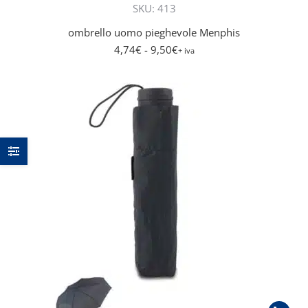
SKU: 413
ombrello uomo pieghevole Menphis
4,74
€
- 9,50
€
+ iva