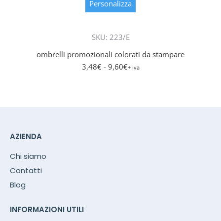
prodott
Personalizza
ha
più
SKU: 223/E
varianti.
Le
ombrelli promozionali colorati da stampare
opzioni
3,48
€
- 9,60
€
+ iva
posson
essere
scelte
nella
pagina
del
AZIENDA
prodott
Chi siamo
Contatti
Blog
INFORMAZIONI UTILI