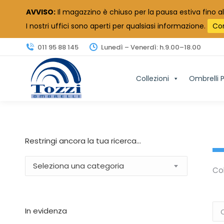
AVVISO:
Il magazzino è chiuso per la pausa estiva fino al
I nostri uffici sono aperti per qualsiasi informazione.
Co
011 95 88 145
Lunedì – Venerdì: h.9.00–18.00
Collezioni
Ombrelli P
Restringi ancora la tua ricerca…
Seleziona una categoria
Col
In evidenza