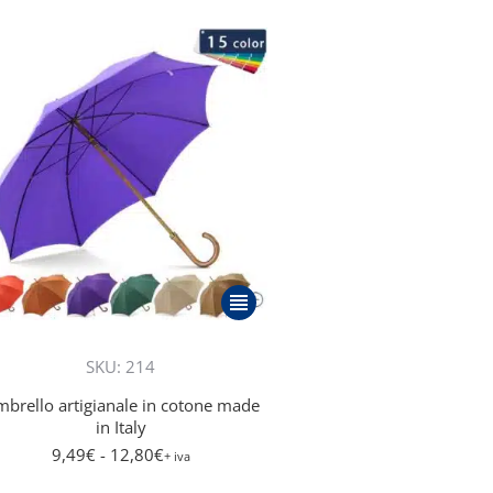
Questo
prodotto
ha
SKU: 214
più
brello artigianale in cotone made
varianti.
in Italy
Le
9,49
€
- 12,80
€
+ iva
opzioni
possono