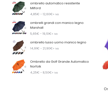
ombrello automatico resistente
Milford
4,85
€
- 12,60
€
+ iva
ombrelli grandi con manico legno
Marshall
5,65
€
- 19,10
€
+ iva
ombrello lusso uomo manico legno
14,91
€
- 21,90
€
+ iva
Ombrello da Golf Grande Automatico
Norfolk
4,25
€
- 8,50
€
+ iva
Om