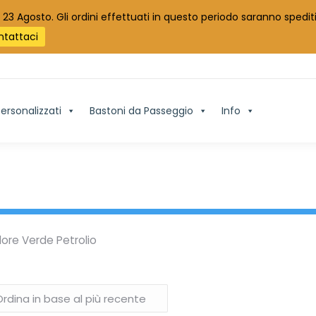
 23 Agosto. Gli ordini effettuati in questo periodo saranno spediti
ntattaci
ersonalizzati
Bastoni da Passeggio
Info
ore Verde Petrolio