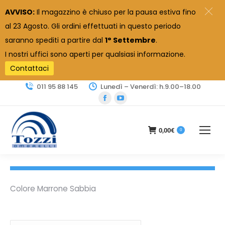
AVVISO:
Il magazzino è chiuso per la pausa estiva fino
al 23 Agosto. Gli ordini effettuati in questo periodo
saranno spediti a partire dal
1° Settembre
.
I nostri uffici sono aperti per qualsiasi informazione.
Contattaci
011 95 88 145
Lunedì – Venerdì: h.9.00–18.00
Facebook
YouTube
page
page
opens
opens
0,00
€
0
in
in
new
new
window
window
Colore Marrone Sabbia