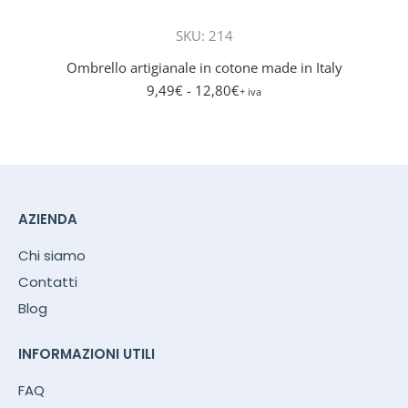
prodott
ha
SKU: 214
più
Ombrello artigianale in cotone made in Italy
varianti.
9,49
€
- 12,80
€
Le
+ iva
opzioni
posson
essere
scelte
nella
AZIENDA
pagina
del
Chi siamo
prodott
Contatti
Blog
INFORMAZIONI UTILI
FAQ