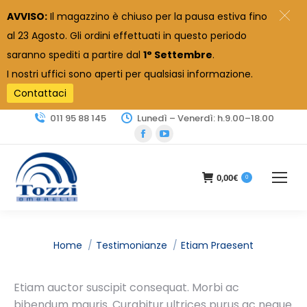
AVVISO:
Il magazzino è chiuso per la pausa estiva fino
al 23 Agosto. Gli ordini effettuati in questo periodo
saranno spediti a partire dal
1° Settembre
.
I nostri uffici sono aperti per qualsiasi informazione.
Contattaci
011 95 88 145
Lunedì – Venerdì: h.9.00–18.00
Facebook
YouTube
page
page
opens
opens
0,00
€
0
in
in
new
new
window
window
Tu sei qui:
Home
Testimonianze
Etiam Praesent
Etiam auctor suscipit consequat. Morbi ac
bibendum mauris. Curabitur ultrices purus ac neque