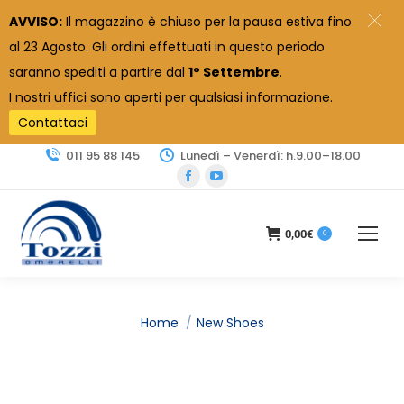
AVVISO:
Il magazzino è chiuso per la pausa estiva fino
al 23 Agosto. Gli ordini effettuati in questo periodo
saranno spediti a partire dal
1° Settembre
.
I nostri uffici sono aperti per qualsiasi informazione.
Contattaci
011 95 88 145
Lunedì – Venerdì: h.9.00–18.00
Facebook
YouTube
page
page
opens
opens
0,00
€
0
in
in
new
new
window
window
Tu sei qui:
Home
New Shoes