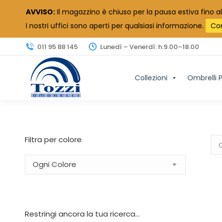
AVVISO:
Il magazzino è chiuso per la pausa estiva fino al
I nostri uffici sono aperti per qualsiasi informazione.
Co
011 95 88 145
Lunedì – Venerdì: h.9.00–18.00
Collezioni
Ombrelli P
Filtra per colore
Ogni Colore
Restringi ancora la tua ricerca…