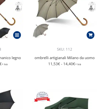
Questo
prodotto
ha
3
SKU: 112
più
manico legno
ombrelli artigianali Milano da uomo
varianti.
€
11,53
€
- 14,40
€
Le
+ iva
+ iva
opzioni
possono
essere
scelte
nella
pagina
del