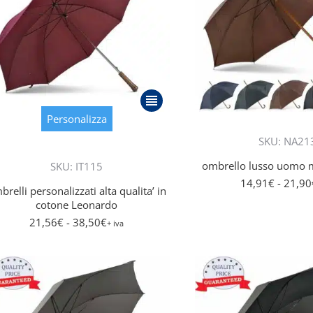
Questo
prodotto
Personalizza
ha
SKU: NA21
più
ombrello lusso uomo 
SKU: IT115
varianti.
14,91
€
- 21,90
Le
brelli personalizzati alta qualita’ in
opzioni
cotone Leonardo
possono
21,56
€
- 38,50
€
+ iva
essere
scelte
nella
pagina
del