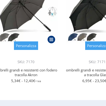
prodotto
Questo
prodotto
Personalizza
Personalizz
ha
più
SKU: 7170
varianti.
SKU: 7171
Le
relli grandi e resistenti con fodero
ombrelli grandi e resist
opzioni
tracolla Akron
a tracolla Gl
possono
5,34
€
- 12,40
€
6,95
€
- 23,50
+ iva
essere
scelte
nella
pagina