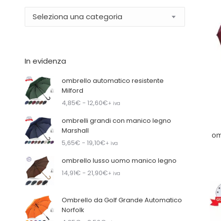
Seleziona una categoria
In evidenza
ombrello automatico resistente
Milford
4,85
€
- 12,60
€
+ iva
ombrelli grandi con manico legno
Marshall
om
5,65
€
- 19,10
€
+ iva
ombrello lusso uomo manico legno
14,91
€
- 21,90
€
+ iva
Ombrello da Golf Grande Automatico
Norfolk