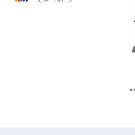
4,25
€
- 8,50
€
+ iva
omb