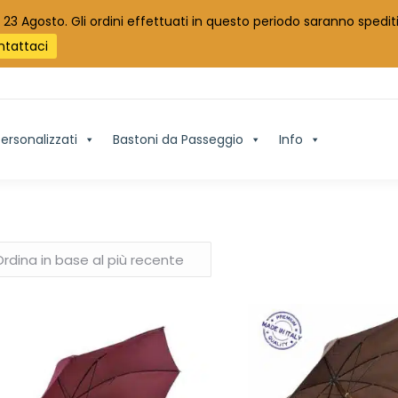
 23 Agosto. Gli ordini effettuati in questo periodo saranno spediti
ntattaci
ersonalizzati
Bastoni da Passeggio
Info