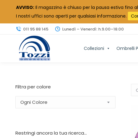
AVVISO:
Il magazzino è chiuso per la pausa estiva fino al
I nostri uffici sono aperti per qualsiasi informazione.
Co
011 95 88 145
Lunedì – Venerdì: h.9.00–18.00
Collezioni
Ombrelli P
Filtra per colore
Ogni Colore
Restringi ancora la tua ricerca…