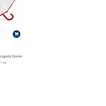
a cupola Dome
€
+ iva