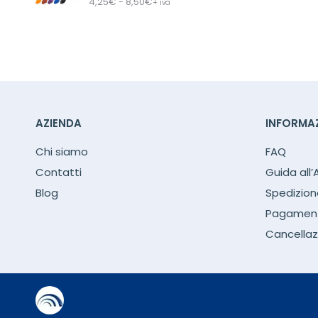
4,25
€
- 8,50
€
+ iva
AZIENDA
INFORMAZ
Chi siamo
FAQ
Contatti
Guida all’
Blog
Spedizio
Pagament
Cancellazi