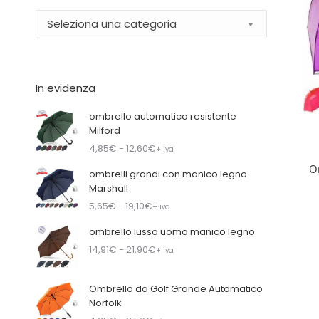
Seleziona una categoria
In evidenza
ombrello automatico resistente
Milford
4,85
€
- 12,60
€
+ iva
O
ombrelli grandi con manico legno
Marshall
5,65
€
- 19,10
€
+ iva
ombrello lusso uomo manico legno
14,91
€
- 21,90
€
+ iva
Ombrello da Golf Grande Automatico
Norfolk