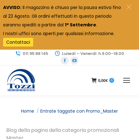
AVVISO:
Il magazzino è chiuso per la pausa estiva fino
al 23 Agosto. Gli ordini effettuati in questo periodo
saranno spediti a partire dal
1° Settembre
.
I nostri uffici sono aperti per qualsiasi informazione.
Contattaci
011 95 88 145
Lunedì – Venerdì: h.9.00–18.00
Facebook
YouTube
page
page
opens
opens
0,00
€
0
in
in
new
new
window
window
Tu sei qui:
Home
Entrate taggate con Promo_Master
Blog della pagina della categoria promozionali
Master