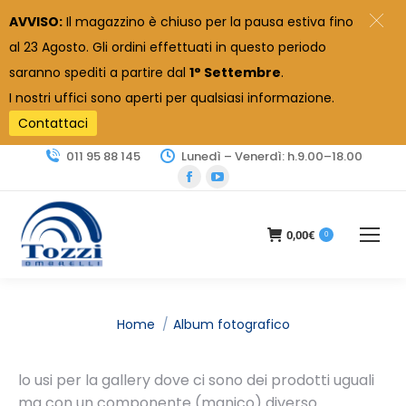
AVVISO:
Il magazzino è chiuso per la pausa estiva fino
al 23 Agosto. Gli ordini effettuati in questo periodo
saranno spediti a partire dal
1° Settembre
.
I nostri uffici sono aperti per qualsiasi informazione.
Contattaci
011 95 88 145
Lunedì – Venerdì: h.9.00–18.00
Facebook
YouTube
page
page
opens
opens
0,00
€
0
in
in
new
new
window
window
Tu sei qui:
Home
Album fotografico
lo usi per la gallery dove ci sono dei prodotti uguali
ma con un componente (manico) diverso