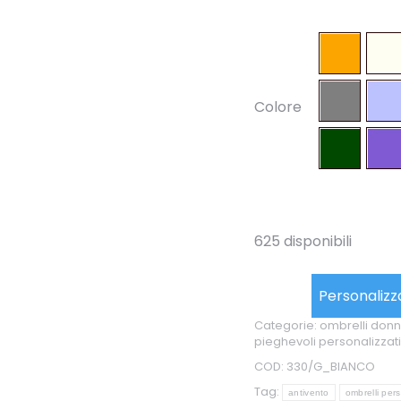
Colore
625 disponibili
Personalizz
Categorie:
ombrelli don
pieghevoli personalizzati
COD:
330/G_BIANCO
Tag:
antivento
ombrelli pers