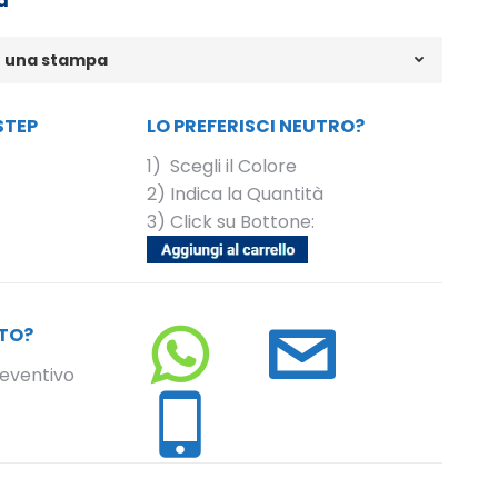
a
n una stampa
STEP
LO PREFERISCI NEUTRO?
1) Scegli il Colore
2) Indica la Quantità
3) Click su Bottone:
UTO?
WhatsApp
E-
reventivo
Mail
Telefono