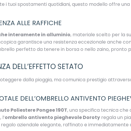
 i tuoi spostamenti quotidiani, questo modello offre una 
ENZA ALLE RAFFICHE
che interamente in alluminio
, materiale scelto per la s
escopica garantisce una resistenza eccezionale anche con
ombrello perfetto da tenere in borsa o nello zaino, pronto 
NZA DELL’EFFETTO SETATO
oteggere dalla pioggia, ma comunica prestigio attraverso l’
 TOTALE DELL’OMBRELLO ANTIVENTO PIEGH
suto Poliestere Pongee 190T
, una specifica tecnica che c
 l’
ombrello antivento pieghevole Doroty
regala un pia
 un regalo aziendale elegante, raffinato e immediatamente