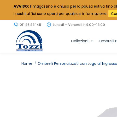
AVVISO:
Il magazzino è chiuso per la pausa estiva fino al
I nostri uffici sono aperti per qualsiasi informazione.
Co
011 95 88 145
Lunedì – Venerdì: h.9.00–18.00
Collezioni
Ombrelli P
Tu sei qui:
Home
Ombrelli Personalizzati con Logo all'Ingross