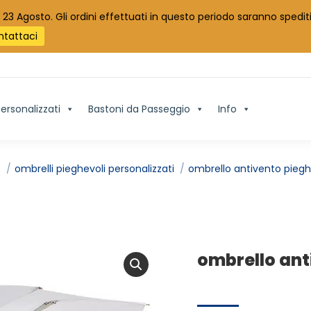
 23 Agosto. Gli ordini effettuati in questo periodo saranno spediti
ntattaci
ersonalizzati
Bastoni da Passeggio
Info
o
ombrelli pieghevoli personalizzati
ombrello antivento pieg
ombrello ant