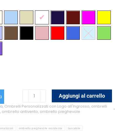
ombrello
Aggiungi al carrello
a
antivento
na
,
Ombrelli Personalizzati con Logo all'Ingrosso
,
ombrelli
pieghevole
,
ombrello antivento
,
ombrello pieghevole
Doroty
quantità
onalizzati
ombrello pieghevole resistente
tascabile