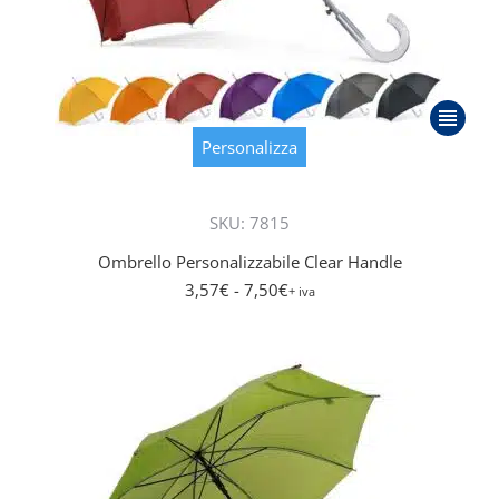
Questo
prodott
Personalizza
ha
più
SKU: 7815
varianti.
Le
Ombrello Personalizzabile Clear Handle
opzioni
3,57
€
- 7,50
€
+ iva
posson
essere
scelte
nella
pagina
del
prodott