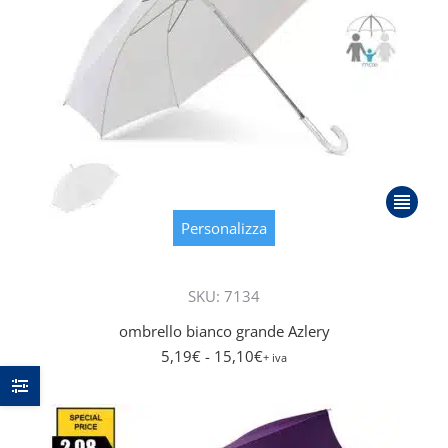
Questo
prodott
Personalizza
ha
più
SKU: 7134
varianti.
Le
ombrello bianco grande Azlery
opzioni
5,19
€
- 15,10
€
+ iva
posson
essere
scelte
nella