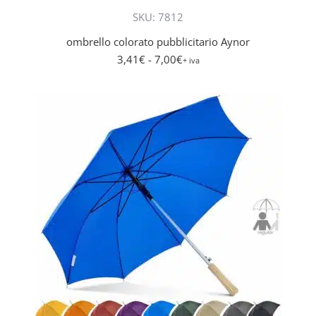
più
SKU: 7812
varianti.
Le
ombrello colorato pubblicitario Aynor
opzioni
3,41
€
- 7,00
€
+ iva
posson
essere
scelte
nella
pagina
del
prodott