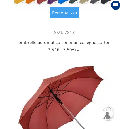
Questo
prodott
Personalizza
ha
più
SKU: 7813
varianti.
Le
ombrello automatico con manico legno Larton
opzioni
3,54
€
- 7,50
€
+ iva
posson
essere
scelte
nella
pagina
del
prodott