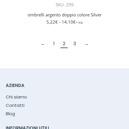
SKU: 299
varianti.
Le
ombrelli argento doppio colore Silver
opzioni
5,22
€
- 14,10
€
+ iva
posson
essere
scelte
←
1
2
3
→
nella
pagina
del
prodott
AZIENDA
Chi siamo
Contatti
Blog
INFORMAZIONI UTILI