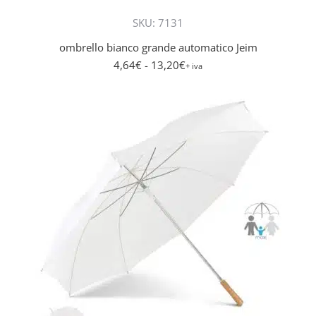
più
SKU: 7131
varianti.
Le
ombrello bianco grande automatico Jeim
opzioni
4,64
€
- 13,20
€
+ iva
posson
essere
scelte
nella
pagina
del
prodott