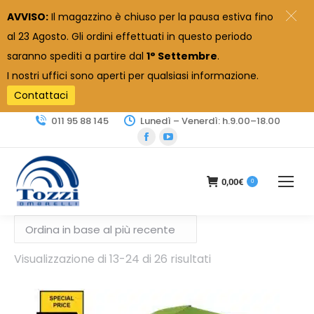
AVVISO:
Il magazzino è chiuso per la pausa estiva fino
al 23 Agosto. Gli ordini effettuati in questo periodo
saranno spediti a partire dal
1° Settembre
.
I nostri uffici sono aperti per qualsiasi informazione.
Contattaci
011 95 88 145
Lunedì – Venerdì: h.9.00–18.00
Facebook
YouTube
page
page
opens
opens
0,00
€
0
in
in
new
new
window
window
Ordina
Visualizzazione di 13-24 di 26 risultati
in
base
al