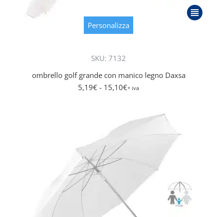
Questo
prodott
Personalizza
ha
più
SKU: 7132
varianti.
Le
ombrello golf grande con manico legno Daxsa
opzioni
5,19
€
- 15,10
€
+ iva
posson
essere
scelte
nella
pagina
del
prodott