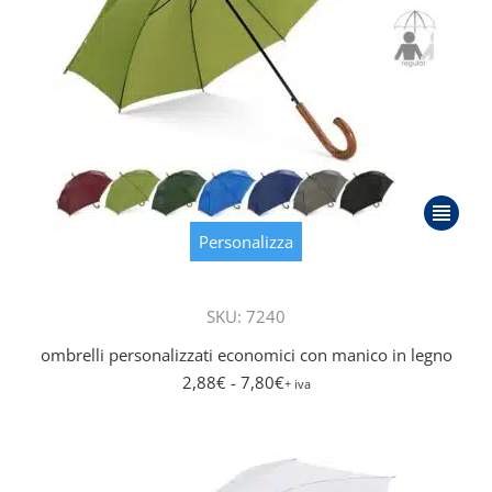
Questo
prodott
Personalizza
ha
più
SKU: 7240
varianti.
Le
ombrelli personalizzati economici con manico in legno
opzioni
2,88
€
- 7,80
€
+ iva
posson
essere
scelte
nella