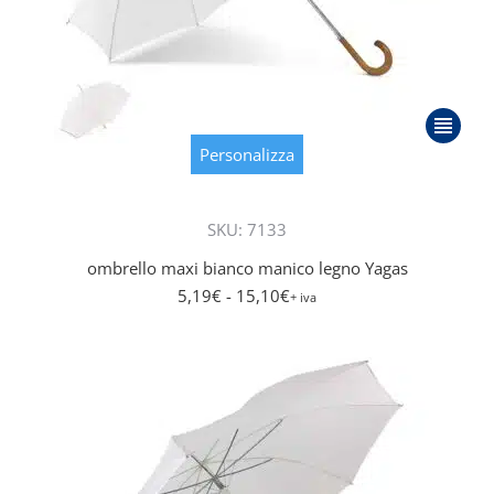
Questo
prodott
Personalizza
ha
più
SKU: 7133
varianti.
Le
ombrello maxi bianco manico legno Yagas
opzioni
5,19
€
- 15,10
€
+ iva
posson
essere
scelte
nella
pagina
del
prodott