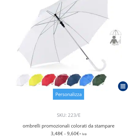
pagina
del
prodott
Questo
prodott
Personalizza
ha
più
SKU: 223/E
varianti.
Le
ombrelli promozionali colorati da stampare
opzioni
3,48
€
- 9,60
€
+ iva