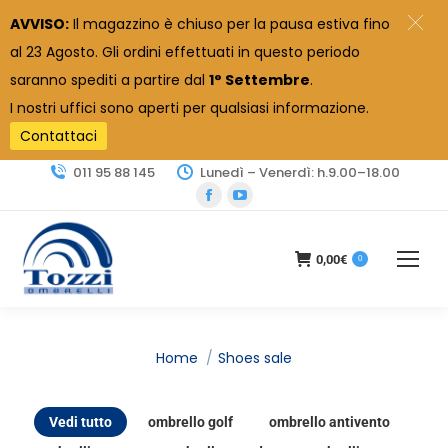
AVVISO:
Il magazzino è chiuso per la pausa estiva fino
al 23 Agosto. Gli ordini effettuati in questo periodo
saranno spediti a partire dal
1° Settembre
.
I nostri uffici sono aperti per qualsiasi informazione.
Contattaci
011 95 88 145
Lunedì – Venerdì: h.9.00–18.00
Facebook
YouTube
page
page
opens
opens
0,00
€
0
in
in
new
new
window
window
Tu sei qui:
Home
Shoes sale
Vedi tutto
ombrello golf
ombrello antivento