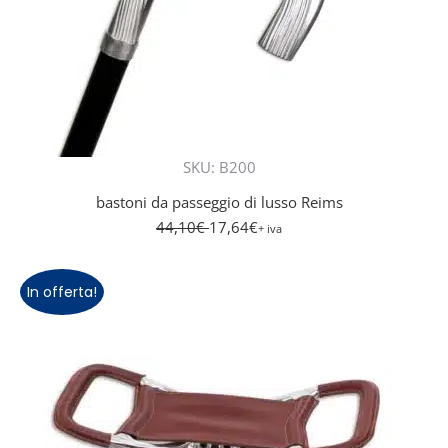
SKU: B200
bastoni da passeggio di lusso Reims
44,10
€
17,64
€
+ iva
In offerta!