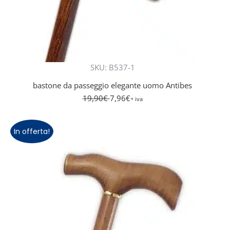
SKU: B537-1
bastone da passeggio elegante uomo Antibes
19,90
€
7,96
€
+ iva
In offerta!