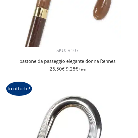
SKU: B107
bastone da passeggio elegante donna Rennes
26,50
€
9,28
€
+ iva
In offerta!