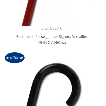
SKU: B537-6
Bastone da Passeggio per Signora Versailles
19,90
€
7,96
€
+ iva
In offerta!