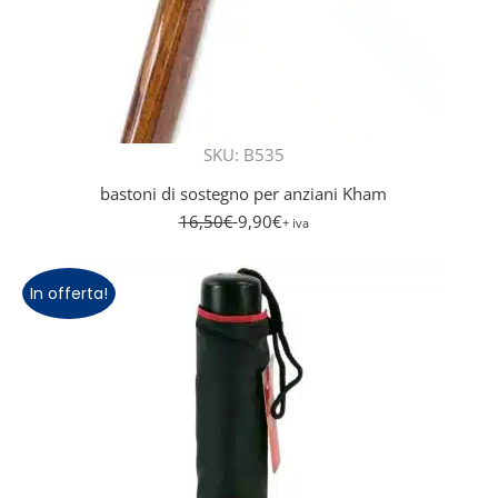
SKU: B535
bastoni di sostegno per anziani Kham
16,50
€
9,90
€
+ iva
In offerta!