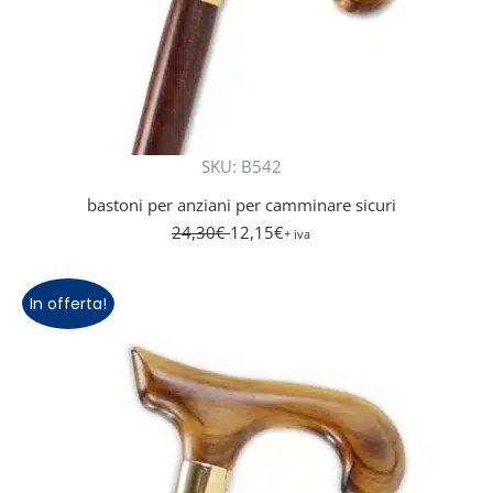
SKU: B542
bastoni per anziani per camminare sicuri
24,30
€
12,15
€
+ iva
In offerta!