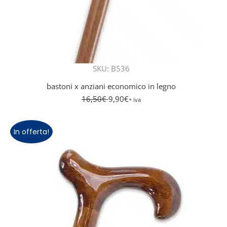
SKU: B536
bastoni x anziani economico in legno
16,50
€
9,90
€
+ iva
In offerta!