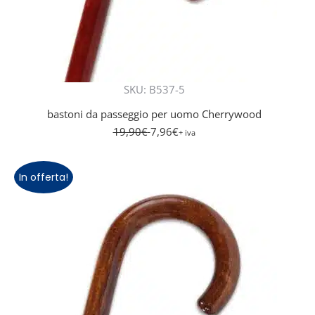
SKU: B537-5
bastoni da passeggio per uomo Cherrywood
19,90
€
7,96
€
+ iva
In offerta!