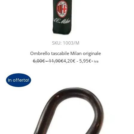
SKU: 1003/M
Ombrello tascabile Milan originale
6,00
€
- 11,90
€
4,20
€
- 5,95
€
+ iva
In offerta!