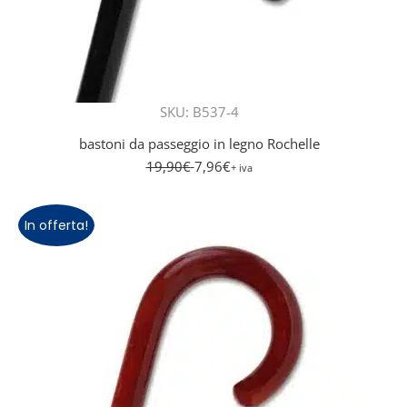
SKU: B537-4
bastoni da passeggio in legno Rochelle
19,90
€
7,96
€
+ iva
In offerta!