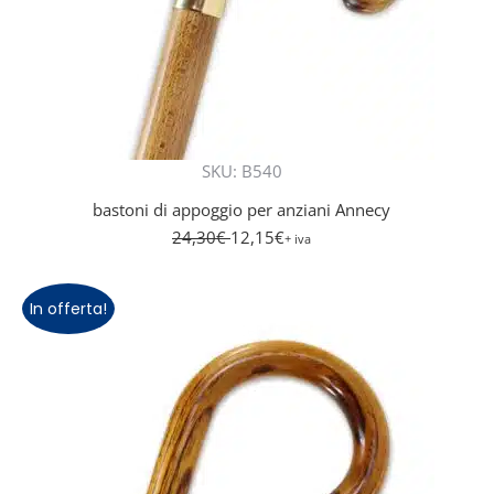
SKU: B540
bastoni di appoggio per anziani Annecy
24,30
€
12,15
€
+ iva
In offerta!