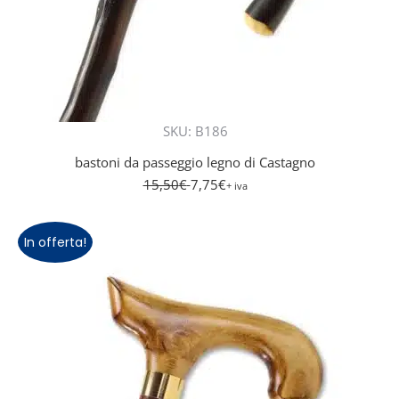
SKU: B186
bastoni da passeggio legno di Castagno
15,50
€
7,75
€
+ iva
In offerta!