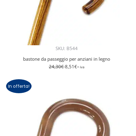
SKU: B544
bastone da passeggio per anziani in legno
24,30
€
8,51
€
+ iva
In offerta!