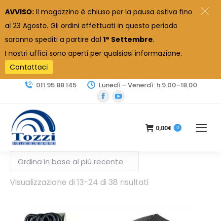
AVVISO:
Il magazzino è chiuso per la pausa estiva fino
al 23 Agosto. Gli ordini effettuati in questo periodo
saranno spediti a partire dal
1° Settembre
.
I nostri uffici sono aperti per qualsiasi informazione.
Contattaci
011 95 88 145
Lunedì – Venerdì: h.9.00–18.00
Facebook
YouTube
page
page
opens
opens
0,00
€
0
in
in
new
new
window
window
Ordina
Visualizzazione di 13-24 di 38 risultati
in
base
al