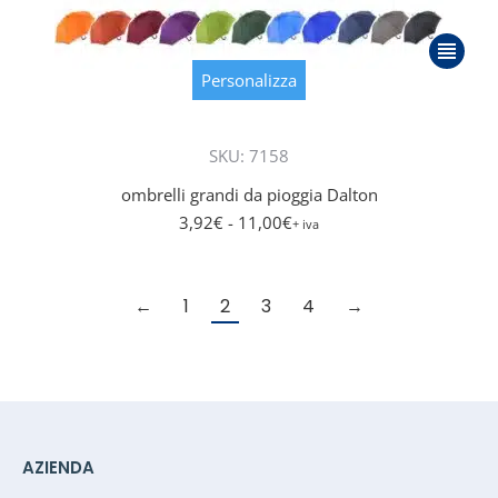
Questo
prodott
Personalizza
ha
più
SKU: 7158
varianti.
Le
ombrelli grandi da pioggia Dalton
opzioni
3,92
€
- 11,00
€
+ iva
posson
essere
scelte
←
1
2
3
4
→
nella
pagina
del
prodott
AZIENDA