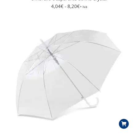
4,04
€
- 8,20
€
+ iva