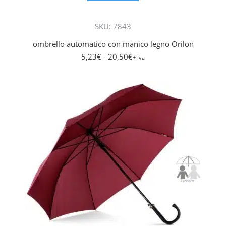
ha
più
SKU: 7843
varianti.
Le
ombrello automatico con manico legno Orilon
opzioni
5,23
€
- 20,50
€
+ iva
posson
essere
scelte
nella
pagina
del
prodott