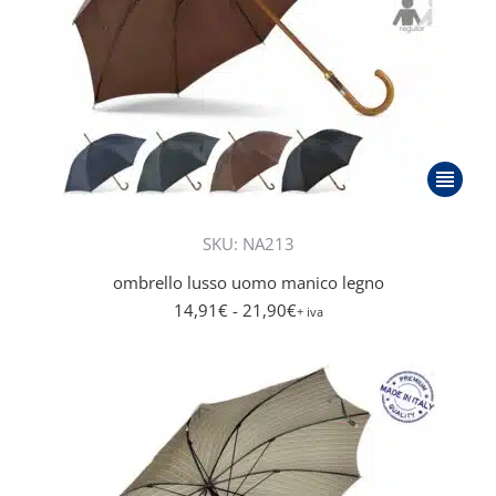
Questo
prodott
ha
SKU: NA213
più
ombrello lusso uomo manico legno
varianti.
14,91
€
- 21,90
€
Le
+ iva
opzioni
posson
essere
scelte
nella
pagina