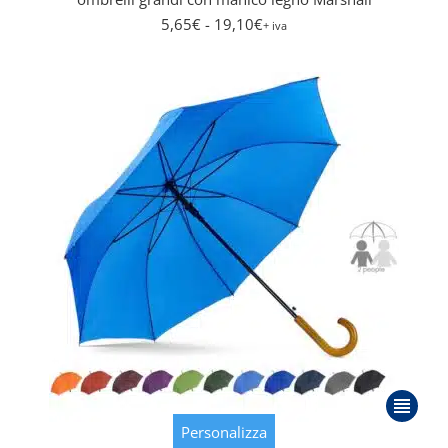
opzioni
5,65
€
- 19,10
€
+ iva
posson
essere
scelte
nella
pagina
del
prodott
Questo
prodott
Personalizza