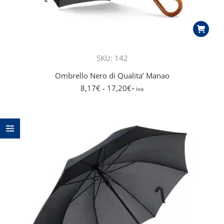
SKU: 142
Ombrello Nero di Qualita’ Manao
8,17
€
- 17,20
€
+ iva