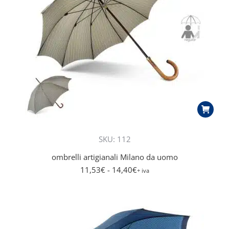
del
prodott
SKU: 112
ombrelli artigianali Milano da uomo
11,53
€
- 14,40
€
+ iva